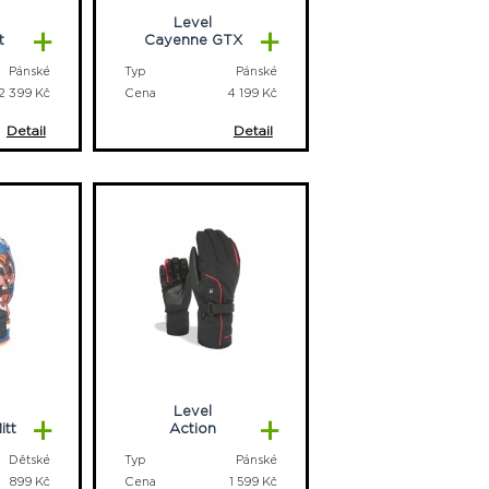
Level
+
+
t
Cayenne GTX
Pánské
Typ
Pánské
2 399 Kč
Cena
4 199 Kč
Detail
Detail
Level
+
+
itt
Action
Dětské
Typ
Pánské
899 Kč
Cena
1 599 Kč