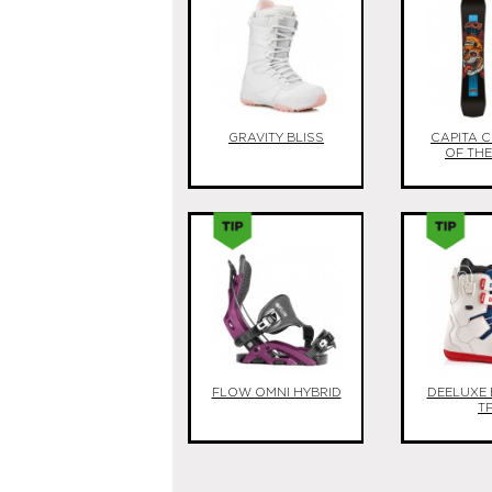
GRAVITY BLISS
CAPITA 
OF TH
FLOW OMNI HYBRID
DEELUXE 
T