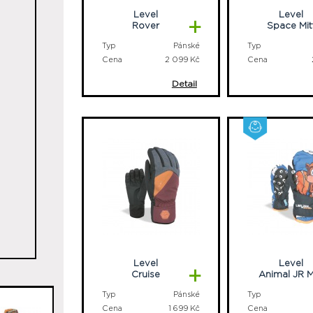
Level
Level
+
Rover
Space Mit
Typ
Pánské
Typ
Cena
2 099 Kč
Cena
Detail
Level
Level
+
Cruise
Animal JR M
Typ
Pánské
Typ
Cena
1 699 Kč
Cena