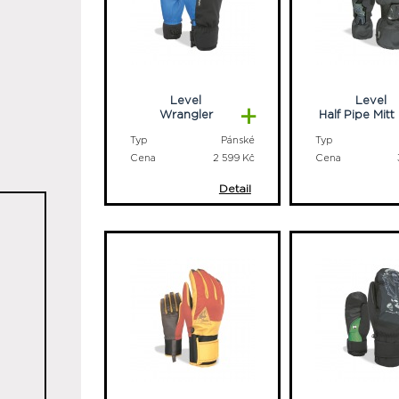
Level
Level
+
Wrangler
Half Pipe Mit
Typ
Pánské
Typ
Cena
2 599 Kč
Cena
Detail