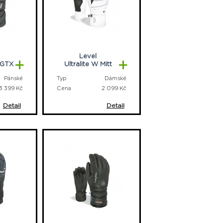
Level
+
+
t GTX
Ultralite W Mitt
Pánské
Typ
Dámské
3 399 Kč
Cena
2 099 Kč
Detail
Detail