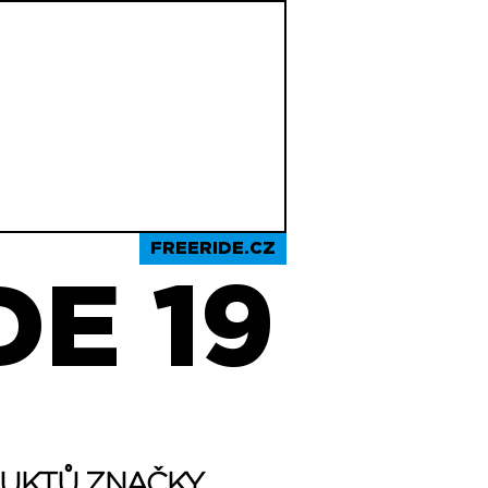
FREERIDE.CZ
E 19
DUKTŮ ZNAČKY