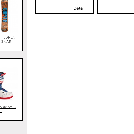
Detail
CHILDREN
E GNAR
BRISSE ID
FP