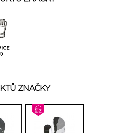
VICE
1)
KTŮ ZNAČKY