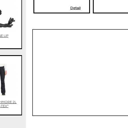
Detail
NE UP
HMORE 2L
-TEX®