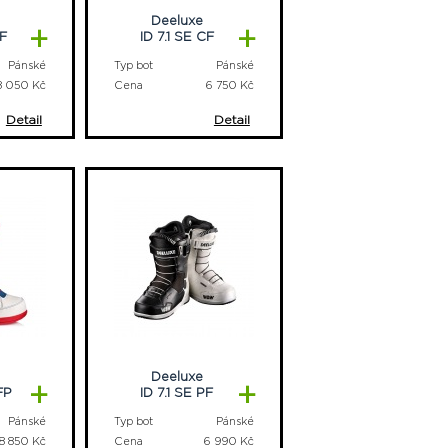
Deeluxe
+
+
TF
ID 7.1 SE CF
Pánské
Typ bot
Pánské
8 050 Kč
Cena
6 750 Kč
Detail
Detail
Deeluxe
+
+
FP
ID 7.1 SE PF
Pánské
Typ bot
Pánské
8 850 Kč
Cena
6 990 Kč