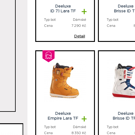
Deeluxe
Deeluxe
+
ID 7.1 Lara TF
Brisse ID 
Typ bot
Dámské
Typ bot
Cena
7 290 Kč
Cena
Detail
Deeluxe
Deeluxe
+
Empire Lara TF
Brisse ID T
Typ bot
Dámské
Typ bot
Cena
8 350 Kč
Cena