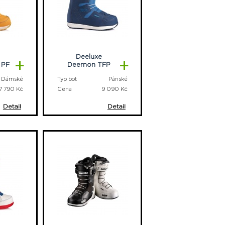
Deeluxe
+
+
 PF
Deemon TFP
Dámské
Typ bot
Pánské
7 790 Kč
Cena
9 090 Kč
Detail
Detail