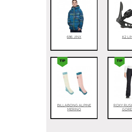
686 JINX
K2 LI
BILLABONG ALPINE
ROXY RUS
MERINO
GORE