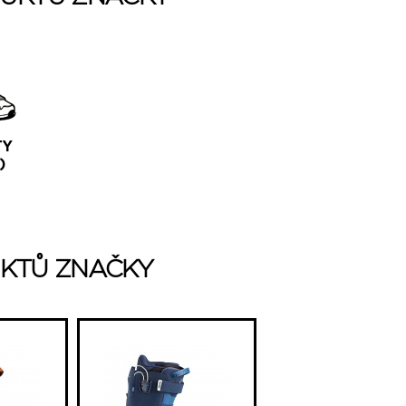
TY
)
KTŮ ZNAČKY