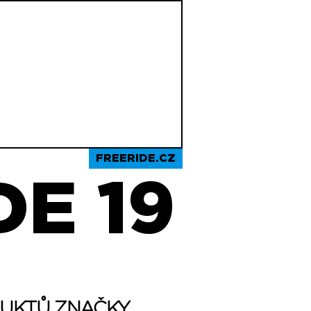
FREERIDE.CZ
E 19
DUKTŮ ZNAČKY