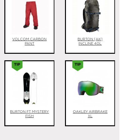
VOLCOM CARBON
BURTON [AK]
PANT
INCLINE 40L
BURTON FT MYSTERY
OAKLEY AIRBRAKE
FISH
XL