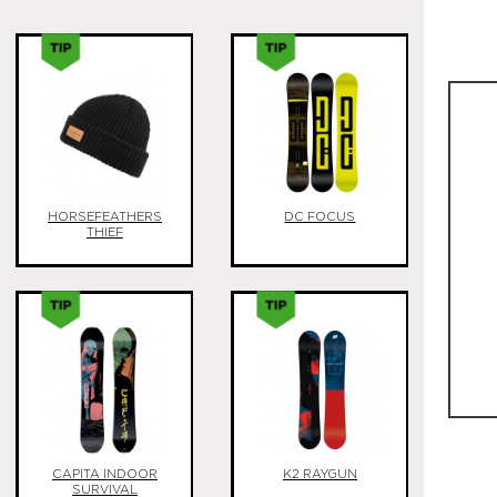
HORSEFEATHERS
DC FOCUS
THIEF
CAPITA INDOOR
K2 RAYGUN
SURVIVAL