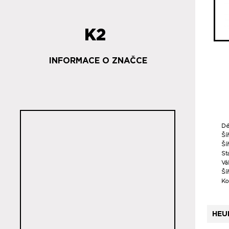
K2
INFORMACE O ZNAČCE
Dé
Ší
Šíř
St
Vá
Ší
Ko
HEU