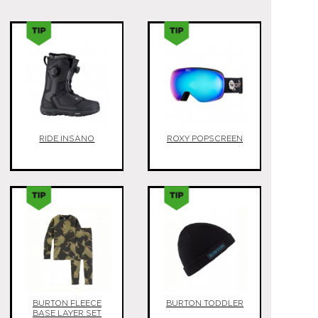
RIDE INSANO
ROXY POPSCREEN
BURTON FLEECE
BURTON TODDLER
BASE LAYER SET