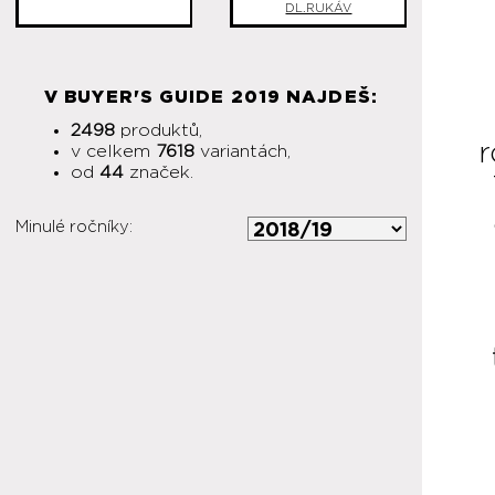
DL.RUKÁV
V BUYER'S GUIDE 2019 NAJDEŠ:
2498
produktů,
r
v celkem
7618
variantách,
od
44
značek.
Minulé ročníky: