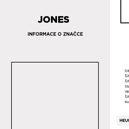
JONES
INFORMACE O ZNAČCE
Dé
Ší
Šíř
St
Vá
Ší
Ko
HEU