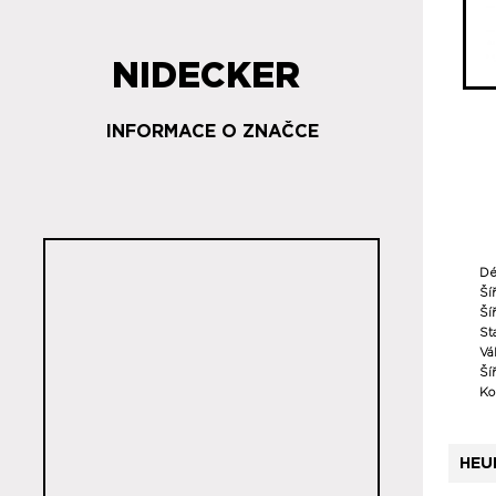
NIDECKER
INFORMACE O ZNAČCE
Dé
Ší
Šíř
St
Vá
Ší
Ko
HEU