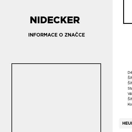
NIDECKER
INFORMACE O ZNAČCE
Dé
Ší
Šíř
St
Vá
Ší
Ko
HEU