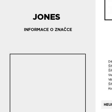
JONES
INFORMACE O ZNAČCE
Dé
Ší
Šíř
St
Vá
Ší
Ko
HEU