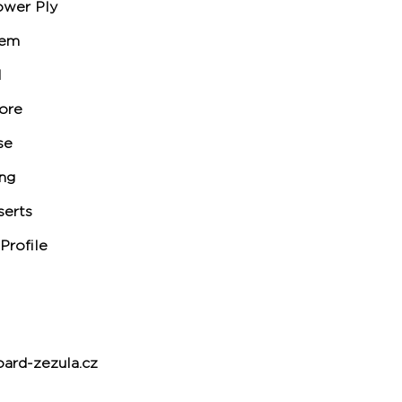
ower Ply
tem
l
Core
se
ing
serts
Profile
rd-zezula.cz