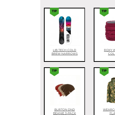
LIB TECH COLD
ROXY 
BREW NARROWS
COL
BURTON DND
WEARC
BEANIE 3-PACK
FL