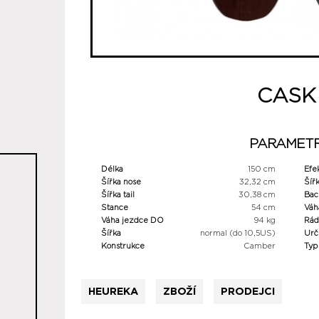
CASK
PARAMET
Délka
150 cm
Efe
Šířka nose
32,32 cm
Šíř
Šířka tail
30,38 cm
Bac
Stance
54 cm
Váh
Váha jezdce DO
94 kg
Rád
Šířka
normal (do 10,5US)
Urč
Konstrukce
Camber
Typ
HEUREKA
ZBOŽÍ
PRODEJCI