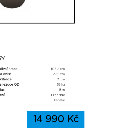
RY
ktivní hrana
105,2 cm
ka waist
27,2 cm
kstance
0 cm
a jezdce OD
58 kg
ius
8 m
ení
Freeride
Pánské
14 990 Kč