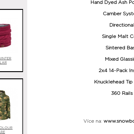
Hand Dyed Ash P
Camber Sys
Directiona
Single Malt 
Sintered Ba
WINTER
Mixed Glass
LAR
2x4 14-Pack In
Knucklehead Tip 
360 Rails
Více na:
www.snowboa
OLOUR
ARE