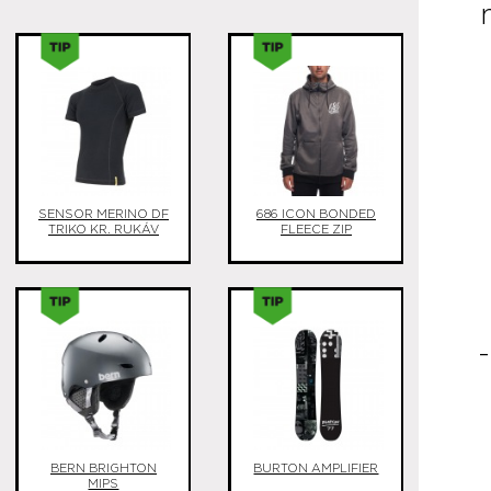
Sk
SENSOR MERINO DF
686 ICON BONDED
TRIKO KR. RUKÁV
FLEECE ZIP
H
BERN BRIGHTON
BURTON AMPLIFIER
MIPS