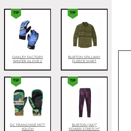
OAKLEY FACTORY
BURTON SPILLWAY
WINTER GLOVE 2
FLEECE SHIRT
DC FRANCHISE MITT
BURTON [AK]®
YOUTH
POWER STRETCH®