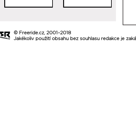
V BUYER'S GUIDE 2019 NAJDEŠ:
© Freeride.cz, 2001–2018
2498
produktů,
Jakékoliv použití obsahu bez souhlasu redakce je zak
v celkem
7618
variantách,
od
44
značek.
Minulé ročníky: